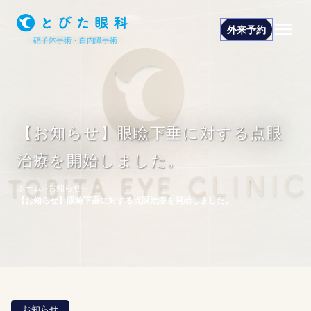
外来予約
硝子体手術・白内障手術
【お知らせ】眼瞼下垂に対する点眼
治
治療を開始しました。
療・
と
手術
び
ホーム
─
お知らせ
─
た
【お知らせ】眼瞼下垂に対する点眼治療を開始しました。
眼
ま
科
ぶ
埼
た
玉
県
の
さ
治
い
お知らせ