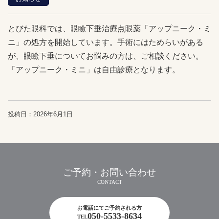
た
療
ま
市
近
とびた眼科では、眼瞼下垂治療点眼薬「アップニーク・ミ
南
区
ニ」の処方を開始しています。手術にはためらいがある
視
文
が、眼瞼下垂についてお悩みの方は、ご相談ください。
治
蔵
「アップニーク・ミニ」は自由診療となります。
2-
療
5-
19
小
太
児
田
投稿日：2026年6月1日
ビ
眼
ル
科
102
発熱
ご予約・お問い合わせ
外
来・
ワク
お電話にてご予約される方
050-5533-8634
TEL