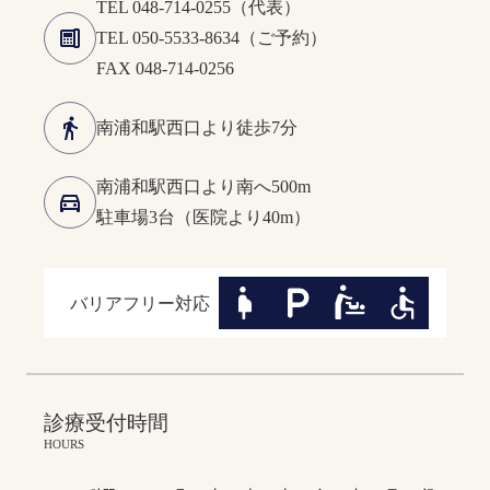
TEL 048-714-0255（代表）
ン
TEL 050-5533-8634（ご予約）
ラ
FAX 048-714-0256
イ
ン
南浦和駅西口より徒歩7分
診
療
南浦和駅西口より南へ500m
駐車場3台（医院より40m）
求
人
情
バリアフリー対応
報
診療受付時間